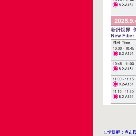
友情提醒：点击