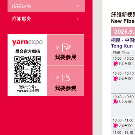
缤纷活动
商旅服务
我要参展
我要参观